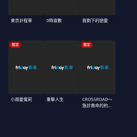
東京計程車
0時盜數
我剩下的戀愛
獨家
獨家
小雨愛蜜莉
重擊人生
CROSSROAD～
急診救命的約定
～