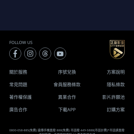
FOLLOW US
關於服務
序號兌換
方案說明
常見問題
會員服務條款
隱私條款
著作權保護
異業合作
影片許願池
廣告合作
下載APP
訂購方案
0800-058-885(免費) 遠傳手機直撥 888(免費) 市話撥 449-5888(市話計費)*市話請直撥