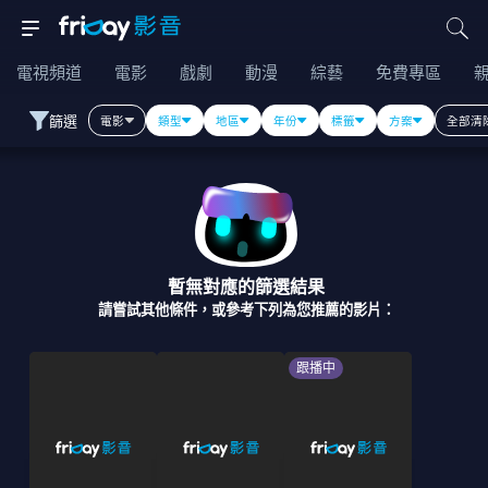
電視頻道
電影
戲劇
動漫
綜藝
免費專區
篩選
電影
類型
地區
年份
標籤
方案
全部清
暫無對應的篩選結果
請嘗試其他條件，或參考下列為您推薦的影片：
跟播中