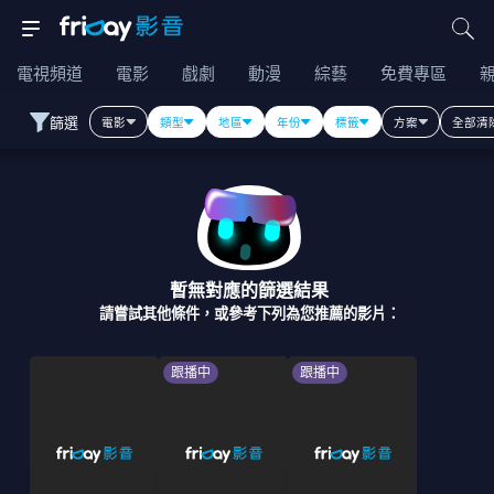
電視頻道
電影
戲劇
動漫
綜藝
免費專區
篩選
電影
類型
地區
年份
標籤
方案
全部清
暫無對應的篩選結果
請嘗試其他條件，或參考下列為您推薦的影片：
跟播中
跟播中