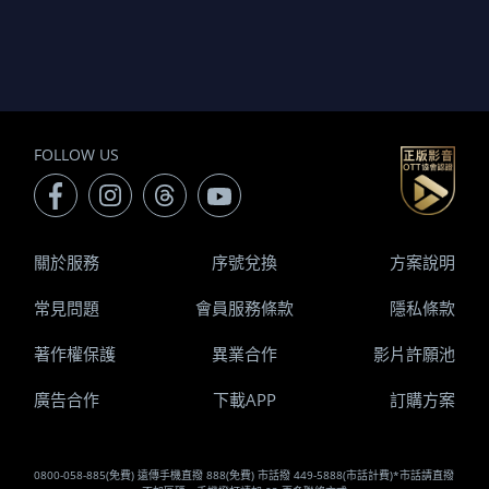
FOLLOW US
關於服務
序號兌換
方案說明
常見問題
會員服務條款
隱私條款
著作權保護
異業合作
影片許願池
廣告合作
下載APP
訂購方案
0800-058-885(免費) 遠傳手機直撥 888(免費) 市話撥 449-5888(市話計費)*市話請直撥