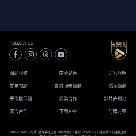
FOLLOW US
關於服務
序號兌換
方案說明
常見問題
會員服務條款
隱私條款
著作權保護
異業合作
影片許願池
廣告合作
下載APP
訂購方案
0800-058-885(免費) 遠傳手機直撥 888(免費) 市話撥 449-5888(市話計費)*市話請直撥