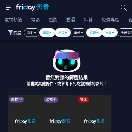
電視頻道
電影
戲劇
動漫
綜藝
免費專區
篩選
電影
類型
地區
年份
標籤
方案
全部清
暫無對應的篩選結果
請嘗試其他條件，或參考下列為您推薦的影片：
跟播中
跟播中
獨家