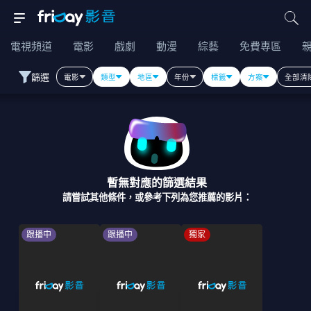
電視頻道
電影
戲劇
動漫
綜藝
免費專區
篩選
電影
類型
地區
年份
標籤
方案
全部清
暫無對應的篩選結果
請嘗試其他條件，或參考下列為您推薦的影片：
跟播中
跟播中
獨家