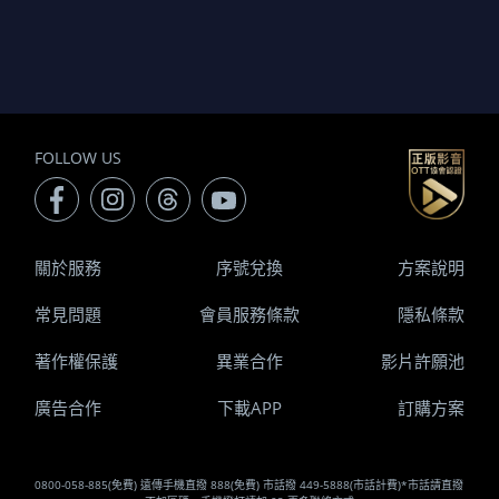
FOLLOW US
關於服務
序號兌換
方案說明
常見問題
會員服務條款
隱私條款
著作權保護
異業合作
影片許願池
廣告合作
下載APP
訂購方案
0800-058-885(免費) 遠傳手機直撥 888(免費) 市話撥 449-5888(市話計費)*市話請直撥