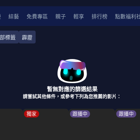
漫
綜藝
免費專區
親子
輕享
排行榜
點數福利
部標籤
霹靂
奇幻
犯罪
冒險
驚悚
恐怖
災難
戰爭
喜劇
中國
香港
法國
其他
暫無對應的篩選結果
2
2021
2020
2010-2019
2000年代
90年代
8
請嘗試其他條件，或參考下列為您推薦的影片：
LGBTQ
裝
醫生
警察
浪漫
溫馨
懸疑
小說改編
獨家
跟播中
跟播中
4K
位珍藏
霹靂