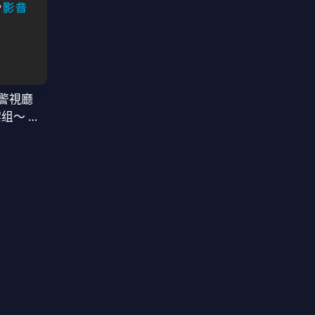
警視廳
案组〜 第