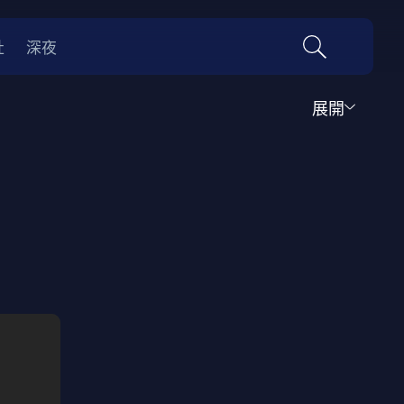
社
深夜
展開
運動
家庭
音樂歌舞
動畫
紀錄
傳記
經典老片
情
0年代
70年代
動漫改編
國際影展專區
名偵探柯南系列
吉卜力