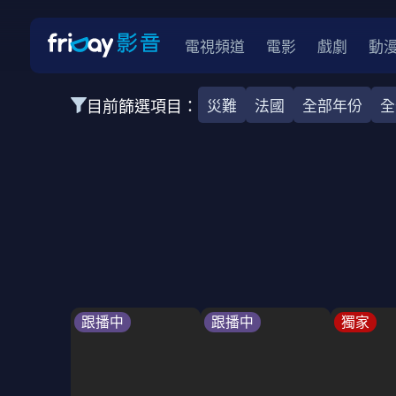
電視頻道
電影
戲劇
動
目前篩選項目：
災難
法國
全部年份
全
全部類型
韓影
動作
劇情
愛情
科幻
全部地區
韓國
美國
泰國
日本
台灣
2026
2025
2024
2023
202
全部年份
全部標籤
警匪片
槍戰
婚外情
校園
古
跟播中
跟播中
獨家
全部方案
免費
影劇
單次付費
用券
數