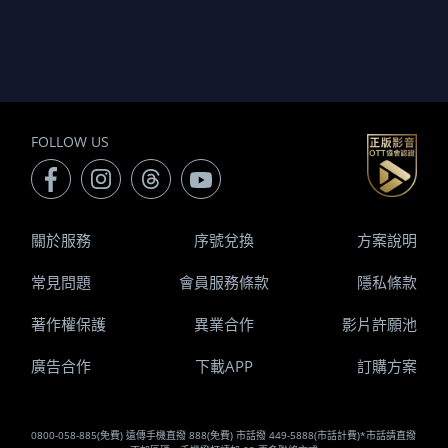
FOLLOW US
關於服務
序號兌換
方案說明
常見問題
會員服務條款
隱私條款
著作權保護
異業合作
影片許願池
廣告合作
下載APP
訂購方案
0800-058-885(免費) 遠傳手機直撥 888(免費) 市話撥 449-5888(市話計費)*市話請直撥