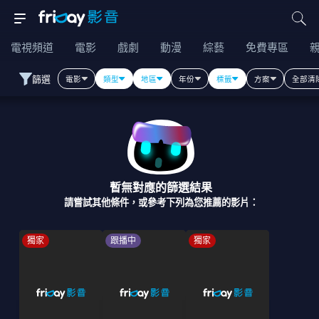
電視頻道
電影
戲劇
動漫
綜藝
免費專區
篩選
電影
類型
地區
年份
標籤
方案
全部清
暫無對應的篩選結果
請嘗試其他條件，或參考下列為您推薦的影片：
獨家
跟播中
獨家