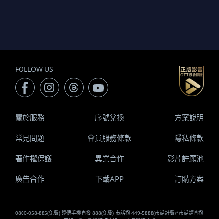
FOLLOW US
關於服務
序號兌換
方案說明
常見問題
會員服務條款
隱私條款
著作權保護
異業合作
影片許願池
廣告合作
下載APP
訂購方案
0800-058-885(免費) 遠傳手機直撥 888(免費) 市話撥 449-5888(市話計費)*市話請直撥