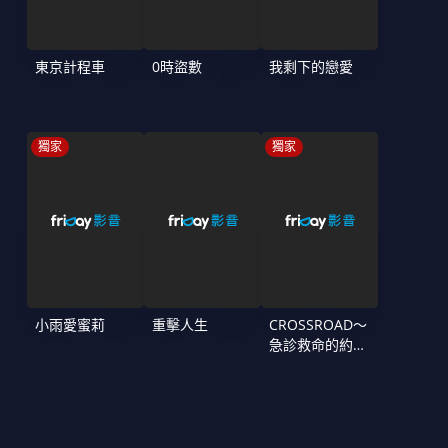
東京計程車
0時盜數
我剩下的戀愛
獨家
獨家
小雨愛蜜莉
重擊人生
CROSSROAD～
急診救命的約定
～