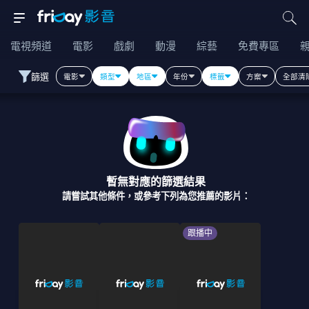
電視頻道
電影
戲劇
動漫
綜藝
免費專區
篩選
電影
類型
地區
年份
標籤
方案
全部清
暫無對應的篩選結果
請嘗試其他條件，或參考下列為您推薦的影片：
跟播中