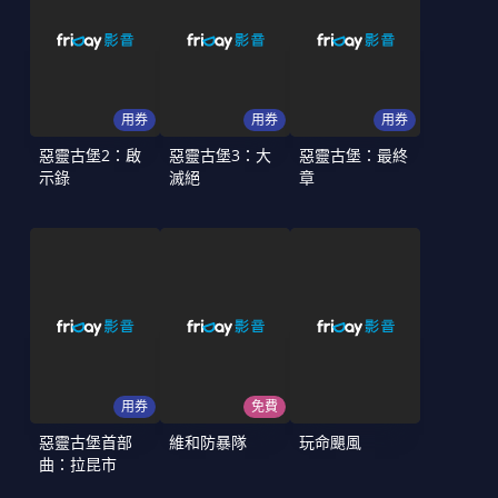
用券
用券
用券
惡靈古堡2：啟
惡靈古堡3：大
惡靈古堡：最終
示錄
滅絕
章
用券
免費
惡靈古堡首部
維和防暴隊
玩命颶風
曲：拉昆市