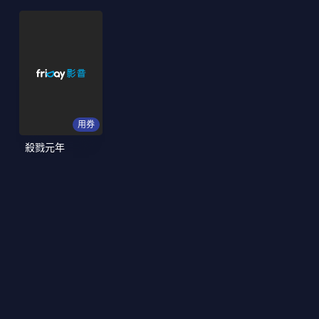
用券
殺戮元年