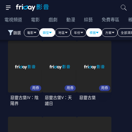
電視頻道
電影
戲劇
動漫
綜藝
免費專區
篩選
電影
類型
地區
年份
標籤
方案
全部清
用券
用券
用券
惡靈古堡IV：陰
惡靈古堡V：天
惡靈古堡
陽界
譴日