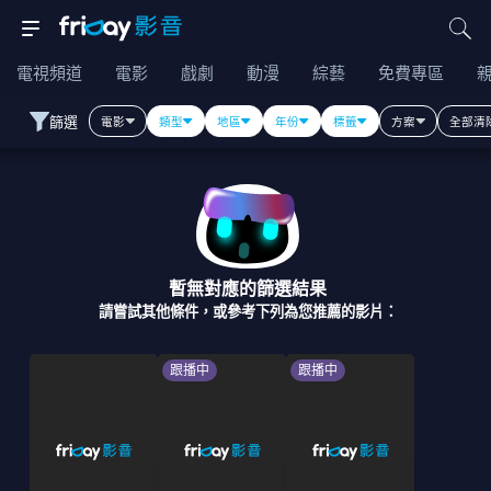
電視頻道
電影
戲劇
動漫
綜藝
免費專區
篩選
電影
類型
地區
年份
標籤
方案
全部清
暫無對應的篩選結果
請嘗試其他條件，或參考下列為您推薦的影片：
跟播中
跟播中