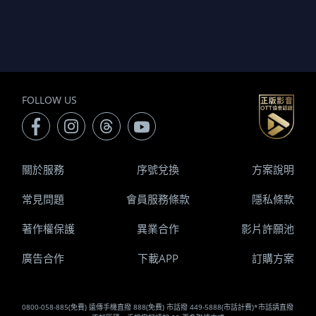
FOLLOW US
關於服務
序號兌換
方案說明
常見問題
會員服務條款
隱私條款
著作權保護
異業合作
影片許願池
廣告合作
下載APP
訂購方案
0800-058-885(免費) 遠傳手機直撥 888(免費) 市話撥 449-5888(市話計費)*市話請直撥