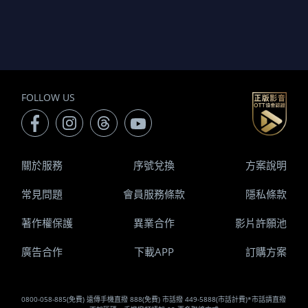
FOLLOW US
關於服務
序號兌換
方案說明
常見問題
會員服務條款
隱私條款
著作權保護
異業合作
影片許願池
廣告合作
下載APP
訂購方案
0800-058-885(免費) 遠傳手機直撥 888(免費) 市話撥 449-5888(市話計費)*市話請直撥