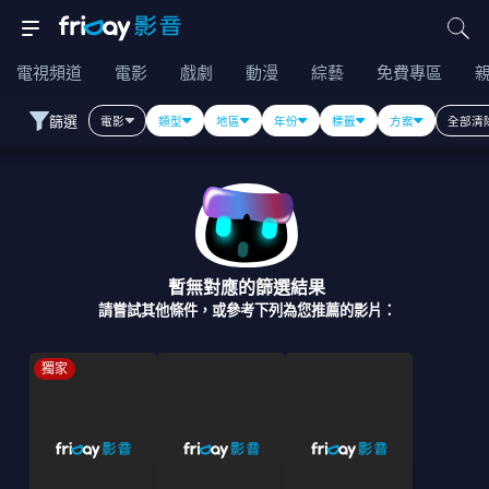
電視頻道
電影
戲劇
動漫
綜藝
免費專區
篩選
電影
類型
地區
年份
標籤
方案
全部清
暫無對應的篩選結果
請嘗試其他條件，或參考下列為您推薦的影片：
獨家