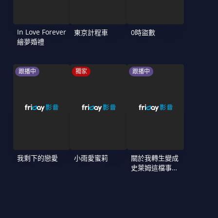
In Love Forever
東京計程車
0時盜數
繪夢婚禮
跟播中
獨家
跟播中
我剩下的戀愛
小雨愛蜜莉
關於我轉生變成
史萊姆這檔事
第4季