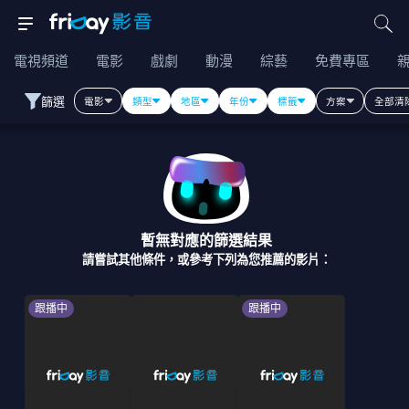
電視頻道
電影
戲劇
動漫
綜藝
免費專區
篩選
電影
類型
地區
年份
標籤
方案
全部清
暫無對應的篩選結果
請嘗試其他條件，或參考下列為您推薦的影片：
跟播中
跟播中