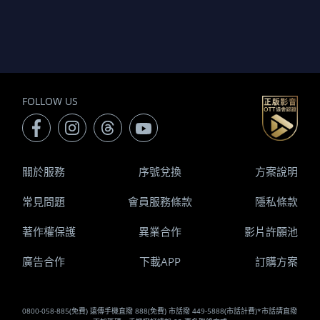
FOLLOW US
關於服務
序號兌換
方案說明
常見問題
會員服務條款
隱私條款
著作權保護
異業合作
影片許願池
廣告合作
下載APP
訂購方案
0800-058-885(免費) 遠傳手機直撥 888(免費) 市話撥 449-5888(市話計費)*市話請直撥