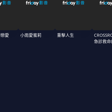
的戀愛
小雨愛蜜莉
重擊人生
CROSSR
急診救命
～