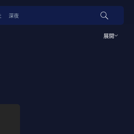
社
深夜
展開
運動
家庭
音樂歌舞
動畫
紀錄
傳記
經典老片
情
0年代
70年代
動漫改編
國際影展專區
名偵探柯南系列
吉卜力