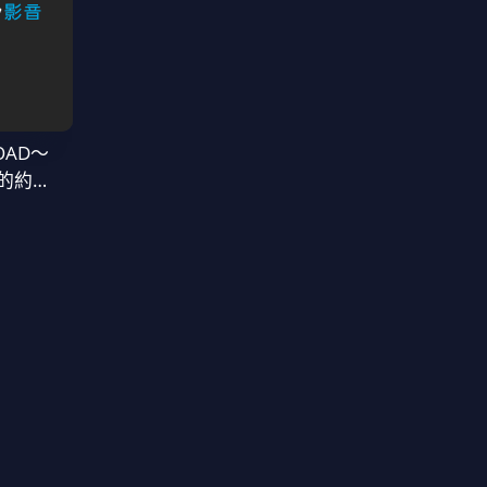
OAD～
的約定