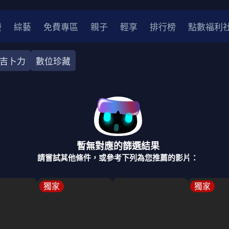
漫
綜藝
免費專區
親子
輕享
排行榜
點數福利
吉卜力
數位珍藏
奇幻
犯罪
冒險
驚悚
恐怖
災難
戰爭
喜劇
中國
香港
法國
其他
暫無對應的篩選結果
2
2021
2020
2010-2019
2000年代
90年代
8
請嘗試其他條件，或參考下列為您推薦的影片：
LGBTQ
裝
醫生
警察
浪漫
溫馨
懸疑
小說改編
獨家
獨家
4K
位珍藏
霹靂