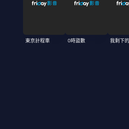
東京計程車
0時盜數
我剩下