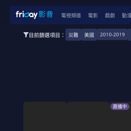
電視頻道
電影
戲劇
動
2010-2019
目前篩選項目：
災難
美國
全部類型
韓影
動作
劇情
愛情
科幻
全部地區
韓國
美國
泰國
日本
台灣
2026
2025
2024
2023
202
全部年份
全部標籤
警匪片
槍戰
婚外情
校園
古
跟播中
全部方案
免費
影劇
單次付費
用券
數