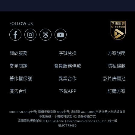
FOLLOW US
關於服務
序號兌換
方案說明
常見問題
會員服務條款
隱私條款
著作權保護
異業合作
影片許願池
廣告合作
下載APP
訂購方案
0800-058-885(免費) 遠傳手機直撥 888(免費) 市話撥 449-5888(市話計費)*市話請直撥
不加區碼，手機撥打請加 02
更多聯絡方式
遠傳電信版權所有 © Far EasTone Telecommunications Co., Ltd. 統一編
號:97179430