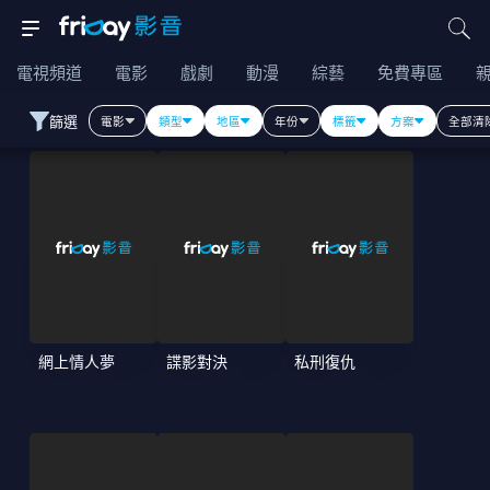
電視頻道
電影
戲劇
動漫
綜藝
免費專區
篩選
電影
類型
地區
年份
標籤
方案
全部清
網上情人夢
諜影對決
私刑復仇