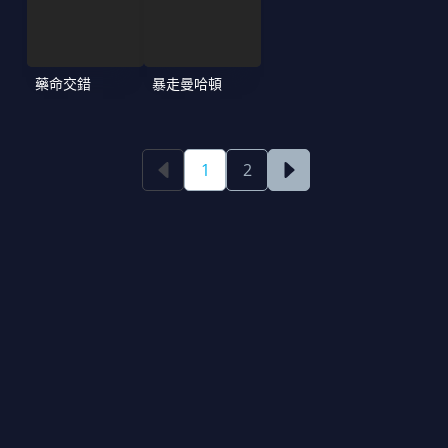
藥命交錯
暴走曼哈頓
1
2