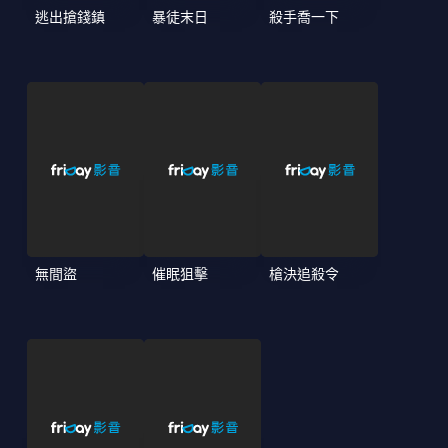
逃出搶錢鎮
暴徒末日
殺手喬一下
無間盜
催眠狙擊
槍決追殺令