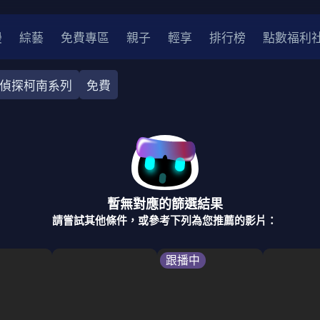
漫
綜藝
免費專區
親子
輕享
排行榜
點數福利
偵探柯南系列
免費
奇幻
犯罪
冒險
驚悚
恐怖
災難
戰爭
喜劇
中國
香港
法國
其他
暫無對應的篩選結果
2
2021
2020
2010-2019
2000年代
90年代
8
請嘗試其他條件，或參考下列為您推薦的影片：
LGBTQ
裝
醫生
警察
浪漫
溫馨
懸疑
小說改編
跟播中
4K
位珍藏
霹靂