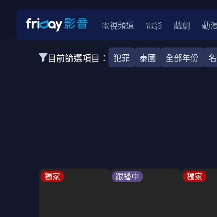
電視頻道
電影
戲劇
動
目前篩選項目：
犯罪
泰國
全部年份
名
全部類型
韓影
動作
劇情
愛情
科幻
全部地區
韓國
美國
泰國
日本
台灣
2026
2025
2024
2023
202
全部年份
全部標籤
警匪片
槍戰
婚外情
校園
古
獨家
跟播中
獨家
全部方案
免費
影劇
單次付費
用券
數