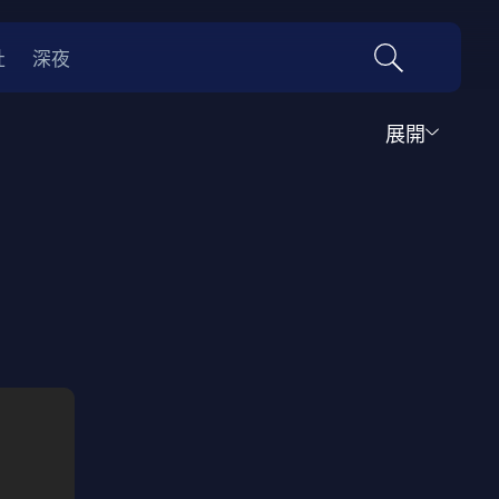
社
深夜
展開
運動
家庭
音樂歌舞
動畫
紀錄
傳記
經典老片
情
0年代
70年代
動漫改編
國際影展專區
名偵探柯南系列
吉卜力