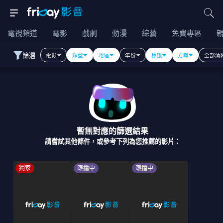
電視頻道
電影
戲劇
動漫
綜藝
免費專區
篩選
電影
類型
地區
年份
標籤
方案
全部清
暫無對應的篩選結果
請嘗試其他條件，或參考下列為您推薦的影片：
獨家
跟播中
跟播中