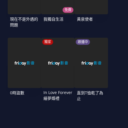
免費
現在不是外遇的
我獨自生活
黃泉使者
問題
獨家
跟播中
In Love Forever
0時盜數
直到T恤乾了為
繪夢婚禮
止