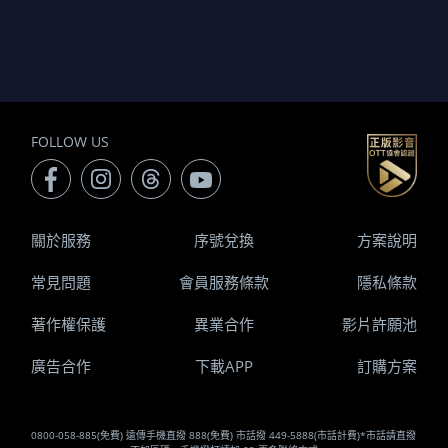
FOLLOW US
關於服務
序號兌換
方案說明
常見問題
會員服務條款
隱私條款
著作權保護
異業合作
影片許願池
廣告合作
下載APP
訂購方案
0800-058-885(免費) 遠傳手機直撥 888(免費) 市話撥 449-5888(市話計費)*市話請直撥