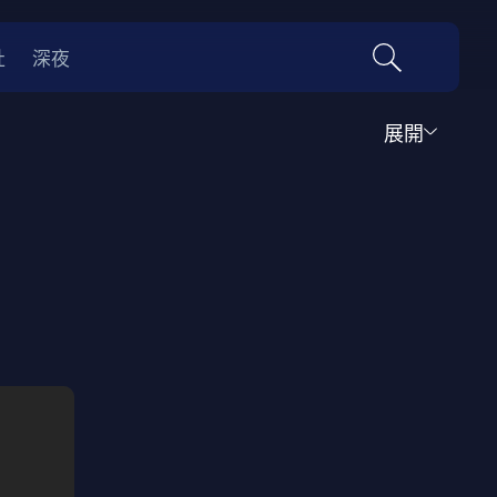
社
深夜
展開
運動
家庭
音樂歌舞
動畫
紀錄
傳記
經典老片
情
0年代
70年代
動漫改編
國際影展專區
名偵探柯南系列
吉卜力