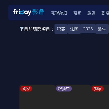
電視頻道
電影
戲劇
動
2026
目前篩選項目：
犯罪
法國
醫生
全部類型
韓影
動作
劇情
愛情
科幻
全部地區
韓國
美國
泰國
日本
台灣
2026
2025
2024
2023
202
全部年份
全部標籤
警匪片
槍戰
婚外情
校園
古
獨家
跟播中
獨家
全部方案
免費
影劇
單次付費
用券
數