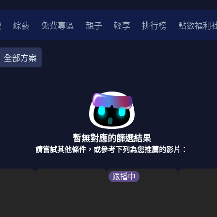
漫
綜藝
免費專區
親子
輕享
排行榜
點數福利
全部方案
奇幻
犯罪
冒險
驚悚
恐怖
災難
戰爭
喜劇
中國
香港
法國
其他
暫無對應的篩選結果
2
2021
2020
2010-2019
2000年代
90年代
8
請嘗試其他條件，或參考下列為您推薦的影片：
LGBTQ
裝
醫生
警察
浪漫
溫馨
懸疑
小說改編
跟播中
4K
位珍藏
霹靂