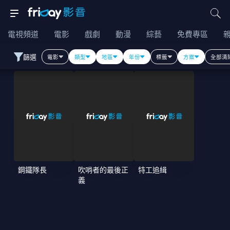
電視頻道
電影
戲劇
動漫
綜藝
免費專區
篩選
電影
類型
地區
年份
標籤
方案
全部清
鋼鐵隊長
吹哨者的最後正
特工追緝
義