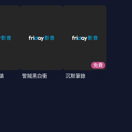
免費
鎮
警賊黑白衝
沉默筆錄