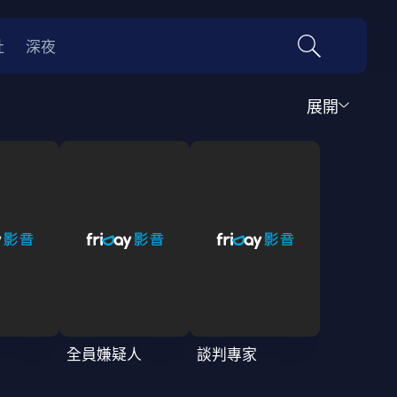
社
深夜
展開
運動
家庭
音樂歌舞
動畫
紀錄
傳記
經典老片
情
0年代
70年代
動漫改編
國際影展專區
名偵探柯南系列
吉卜力
全員嫌疑人
談判專家