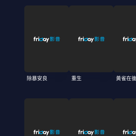
除暴安良
重生
黃雀在