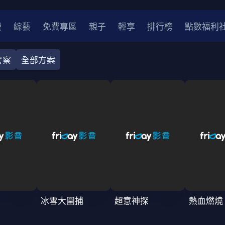
漫
綜藝
免費專區
親子
輕享
排行榜
點數福利
警察
全部方案
奇幻
犯罪
冒險
驚悚
恐怖
災難
戰爭
喜劇
中國
香港
法國
其他
2
2021
2020
2010-2019
2000年代
90年代
8
LGBTQ
裝
醫生
警察
浪漫
溫馨
懸疑
小說改編
冰雪大圍捕
超意神探
熱血燃燒
4K
位珍藏
霹靂