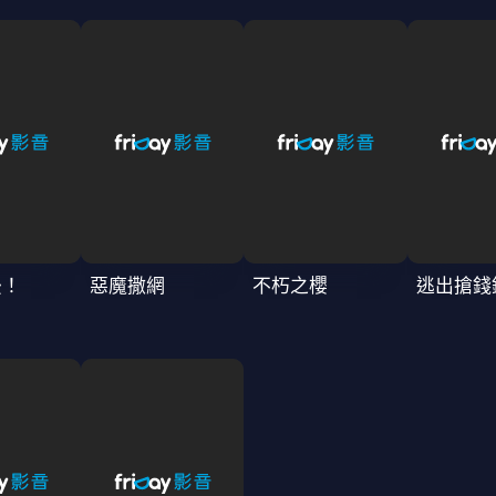
後！
惡魔撒網
不朽之櫻
逃出搶錢