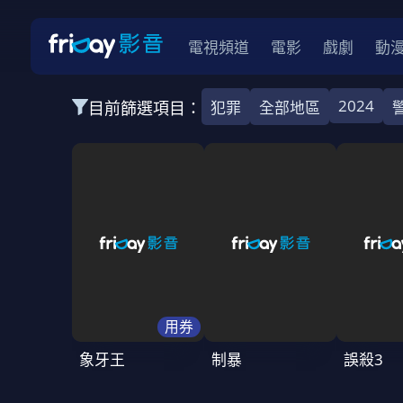
電視頻道
電影
戲劇
動
2024
目前篩選項目：
犯罪
全部地區
全部類型
韓影
動作
劇情
愛情
科幻
全部地區
韓國
美國
泰國
日本
台灣
2026
2025
2024
2023
202
全部年份
用券
全部標籤
警匪片
槍戰
婚外情
校園
古
象牙王
制暴
誤殺3
全部方案
免費
影劇
單次付費
用券
數