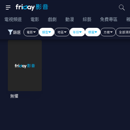
電視頻道
電影
戲劇
動漫
綜藝
免費專區
篩選
電影
類型
地區
年份
標籤
方案
全部清
無懼