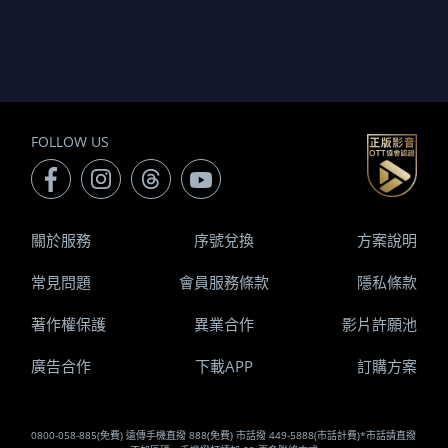
FOLLOW US
關於服務
序號兌換
方案說明
常見問題
會員服務條款
隱私條款
著作權保護
異業合作
影片許願池
廣告合作
下載APP
訂購方案
0800-058-885(免費) 遠傳手機直撥 888(免費) 市話撥 449-5888(市話計費)*市話請直撥