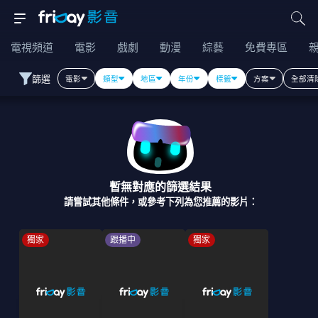
電視頻道
電影
戲劇
動漫
綜藝
免費專區
篩選
電影
類型
地區
年份
標籤
方案
全部清
暫無對應的篩選結果
請嘗試其他條件，或參考下列為您推薦的影片：
獨家
跟播中
獨家