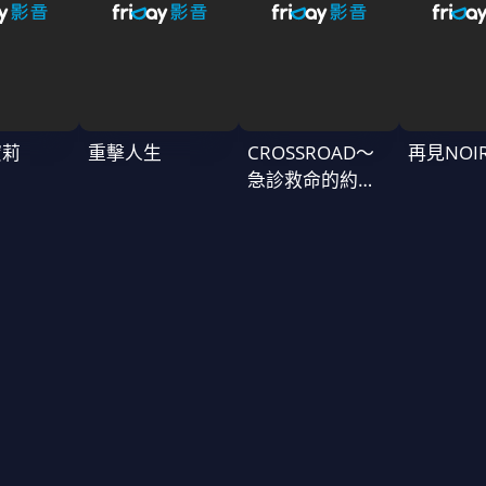
蜜莉
重擊人生
CROSSROAD～
再見NOI
急診救命的約定
～