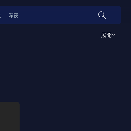
社
深夜
展開
運動
家庭
音樂歌舞
動畫
紀錄
傳記
經典老片
情
0年代
70年代
動漫改編
國際影展專區
名偵探柯南系列
吉卜力