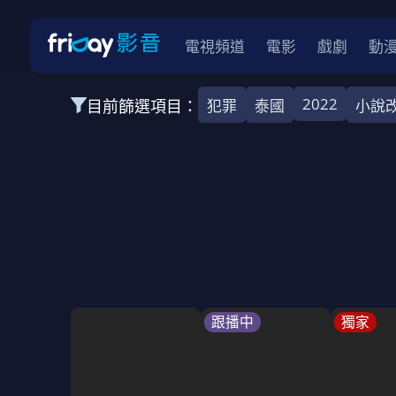
電視頻道
電影
戲劇
動
2022
目前篩選項目：
犯罪
泰國
小說
全部類型
韓影
動作
劇情
愛情
科幻
全部地區
韓國
美國
泰國
日本
台灣
2026
2025
2024
2023
202
全部年份
全部標籤
警匪片
槍戰
婚外情
校園
古
跟播中
獨家
全部方案
免費
影劇
單次付費
用券
數