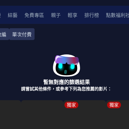
漫
綜藝
免費專區
親子
輕享
排行榜
點數福利
改編
單次付費
奇幻
犯罪
冒險
驚悚
恐怖
災難
戰爭
喜劇
中國
香港
法國
其他
暫無對應的篩選結果
2
2021
2020
2010-2019
2000年代
90年代
8
請嘗試其他條件，或參考下列為您推薦的影片：
LGBTQ
裝
醫生
警察
浪漫
溫馨
懸疑
小說改編
獨家
獨家
4K
位珍藏
霹靂