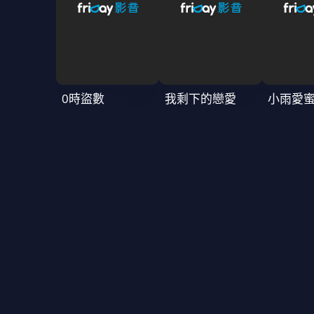
0時盜數
我剩下的戀愛
小雨愛