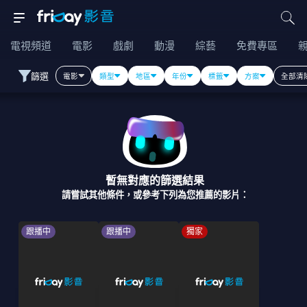
電視頻道
電影
戲劇
動漫
綜藝
免費專區
篩選
電影
類型
地區
年份
標籤
方案
全部清
暫無對應的篩選結果
請嘗試其他條件，或參考下列為您推薦的影片：
跟播中
跟播中
獨家