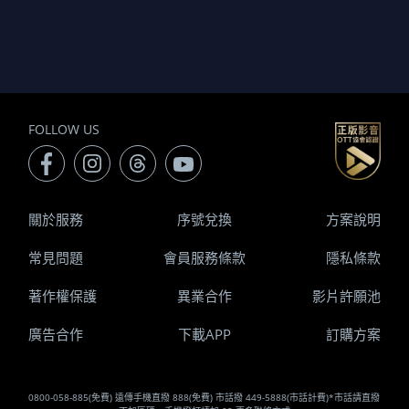
FOLLOW US
關於服務
序號兌換
方案說明
常見問題
會員服務條款
隱私條款
著作權保護
異業合作
影片許願池
廣告合作
下載APP
訂購方案
0800-058-885(免費) 遠傳手機直撥 888(免費) 市話撥 449-5888(市話計費)*市話請直撥