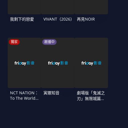
我剩下的戀愛
VIVANT（2026）
再見NOIR
獨家
跟播中
NCT NATION：
寅娜知音
劇場版「鬼滅之
To The World
刃」無限城篇
in Cinemas
第一章 猗窩座
再襲