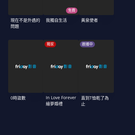
免費
現在不是外遇的
我獨自生活
黃泉使者
問題
獨家
跟播中
In Love Forever
0時盜數
直到T恤乾了為
繪夢婚禮
止