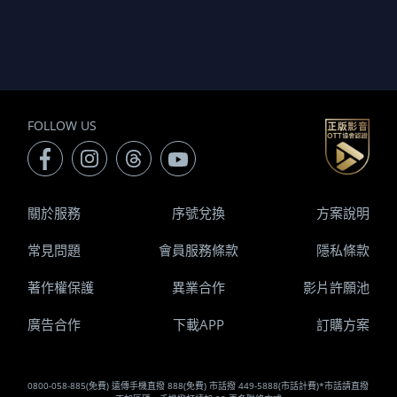
FOLLOW US
關於服務
序號兌換
方案說明
常見問題
會員服務條款
隱私條款
著作權保護
異業合作
影片許願池
廣告合作
下載APP
訂購方案
0800-058-885(免費) 遠傳手機直撥 888(免費) 市話撥 449-5888(市話計費)*市話請直撥