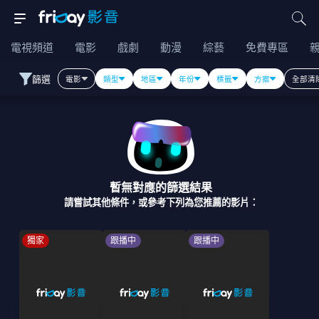
電視頻道
電影
戲劇
動漫
綜藝
免費專區
篩選
電影
類型
地區
年份
標籤
方案
全部清
暫無對應的篩選結果
請嘗試其他條件，或參考下列為您推薦的影片：
獨家
跟播中
跟播中