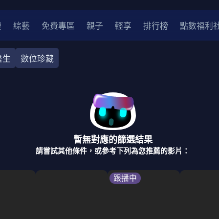
漫
綜藝
免費專區
親子
輕享
排行榜
點數福利
醫生
數位珍藏
奇幻
犯罪
冒險
驚悚
恐怖
災難
戰爭
喜劇
中國
香港
法國
其他
暫無對應的篩選結果
2
2021
2020
2010-2019
2000年代
90年代
8
請嘗試其他條件，或參考下列為您推薦的影片：
LGBTQ
裝
醫生
警察
浪漫
溫馨
懸疑
小說改編
跟播中
4K
位珍藏
霹靂