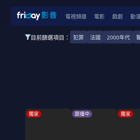
電視頻道
電影
戲劇
動
目前篩選項目：
犯罪
法國
2000年代
全部類型
韓影
動作
劇情
愛情
科幻
全部地區
韓國
美國
泰國
日本
台灣
2026
2025
2024
2023
202
全部年份
全部標籤
警匪片
槍戰
婚外情
校園
古
獨家
跟播中
獨家
全部方案
免費
影劇
單次付費
用券
數