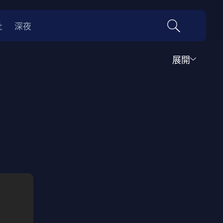
社
深夜
展開
運動
家庭
音樂歌舞
動畫
紀錄
傳記
經典老片
情
0年代
70年代
動漫改編
國際影展專區
名偵探柯南系列
吉卜力