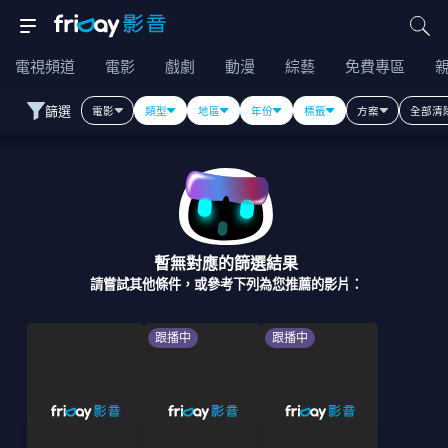
電視頻道
電影
戲劇
動漫
綜藝
免費專區
篩選
電影
類型
地區
年份
標籤
方案
全部清
暫無對應的篩選結果
請嘗試其他條件，或參考下列為您推薦的影片：
跟播中
跟播中