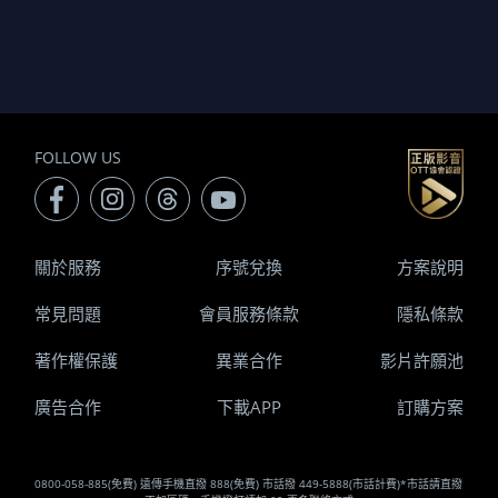
FOLLOW US
關於服務
序號兌換
方案說明
常見問題
會員服務條款
隱私條款
著作權保護
異業合作
影片許願池
廣告合作
下載APP
訂購方案
0800-058-885(免費) 遠傳手機直撥 888(免費) 市話撥 449-5888(市話計費)*市話請直撥