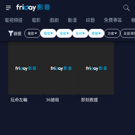
電視頻道
電影
戲劇
動漫
綜藝
免費專區
篩選
電影
類型
地區
年份
標籤
方案
全部清
玩命左輪
36總局
即刻救援