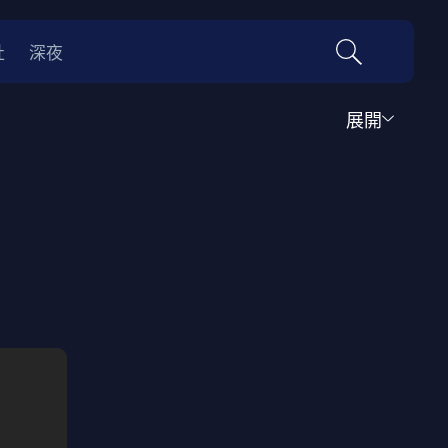
社
深夜
展開
運動
家庭
音樂歌舞
動畫
紀錄
傳記
經典老片
情
0年代
70年代
動漫改編
國際影展專區
名偵探柯南系列
吉卜力