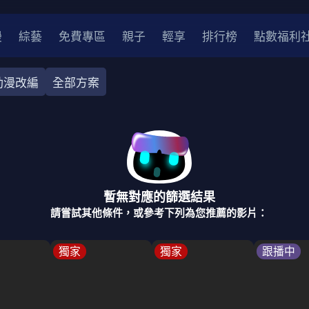
漫
綜藝
免費專區
親子
輕享
排行榜
點數福利
動漫改編
全部方案
奇幻
犯罪
冒險
驚悚
恐怖
災難
戰爭
喜劇
中國
香港
法國
其他
暫無對應的篩選結果
2
2021
2020
2010-2019
2000年代
90年代
8
請嘗試其他條件，或參考下列為您推薦的影片：
LGBTQ
裝
醫生
警察
浪漫
溫馨
懸疑
小說改編
獨家
獨家
跟播中
4K
位珍藏
霹靂