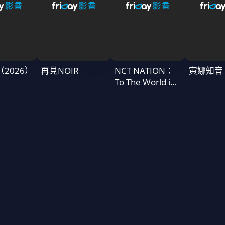
T（2026）
再見NOIR
NCT NATION：
寅娜知音
To The World in
Cinemas