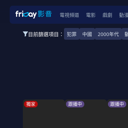
電視頻道
電影
戲劇
動
目前篩選項目：
犯罪
中國
2000年代
全部類型
韓影
動作
劇情
愛情
科幻
全部地區
韓國
美國
泰國
日本
台灣
2026
2025
2024
2023
202
全部年份
全部標籤
警匪片
槍戰
婚外情
校園
古
獨家
跟播中
跟播中
全部方案
免費
影劇
單次付費
用券
數