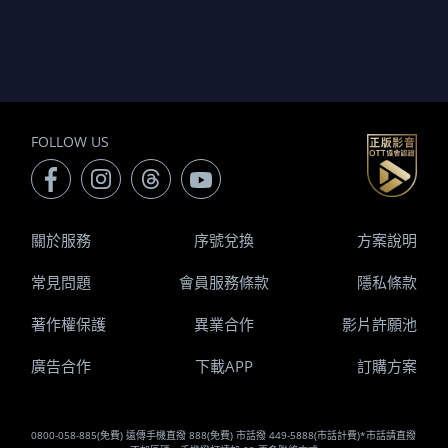
FOLLOW US
關於服務
序號兌換
方案說明
常見問題
會員服務條款
隱私條款
著作權保護
異業合作
影片許願池
廣告合作
下載APP
訂購方案
0800-058-885(免費) 遠傳手機直撥 888(免費) 市話撥 449-5888(市話計費)*市話請直撥