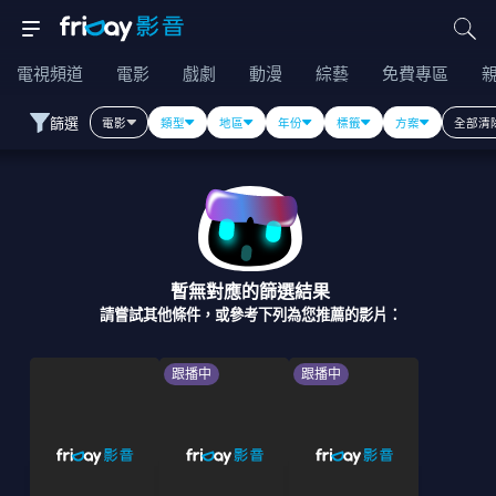
電視頻道
電影
戲劇
動漫
綜藝
免費專區
篩選
電影
類型
地區
年份
標籤
方案
全部清
暫無對應的篩選結果
請嘗試其他條件，或參考下列為您推薦的影片：
跟播中
跟播中