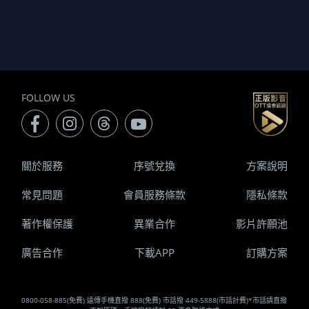
FOLLOW US
關於服務
序號兌換
方案說明
常見問題
會員服務條款
隱私條款
著作權保護
異業合作
影片許願池
廣告合作
下載APP
訂購方案
0800-058-885(免費) 遠傳手機直撥 888(免費) 市話撥 449-5888(市話計費)*市話請直撥