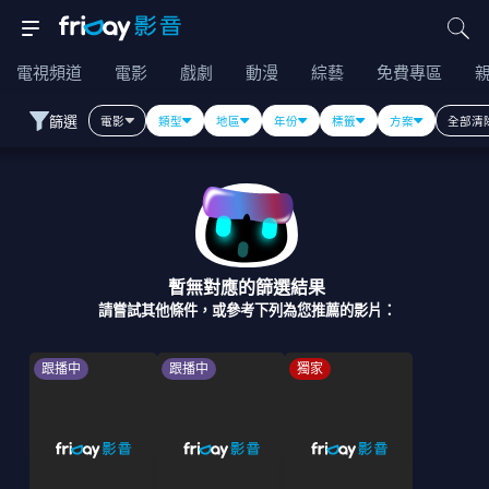
電視頻道
電影
戲劇
動漫
綜藝
免費專區
篩選
電影
類型
地區
年份
標籤
方案
全部清
暫無對應的篩選結果
請嘗試其他條件，或參考下列為您推薦的影片：
跟播中
跟播中
獨家