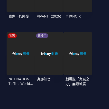
我剩下的戀愛
VIVANT（2026）
再見NOIR
獨家
跟播中
NCT NATION：
寅娜知音
劇場版「鬼滅之
To The World
刃」無限城篇
in Cinemas
第一章 猗窩座
再襲