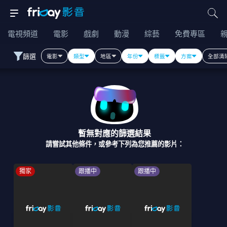
電視頻道
電影
戲劇
動漫
綜藝
免費專區
篩選
電影
類型
地區
年份
標籤
方案
全部清
暫無對應的篩選結果
請嘗試其他條件，或參考下列為您推薦的影片：
獨家
跟播中
跟播中