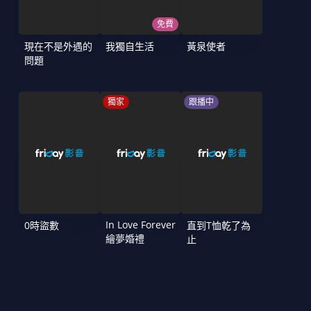
免費
現在不是外遇的
我獨自生活
黃泉使者
問題
獨家
跟播中
In Love Forever
0時盜數
直到T恤乾了為
繪夢婚禮
止