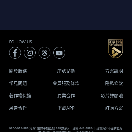
FOLLOW US
關於服務
序號兌換
方案說明
常見問題
會員服務條款
隱私條款
著作權保護
異業合作
影片許願池
廣告合作
下載APP
訂購方案
0800-058-885(免費) 遠傳手機直撥 888(免費) 市話撥 449-5888(市話計費)*市話請直撥