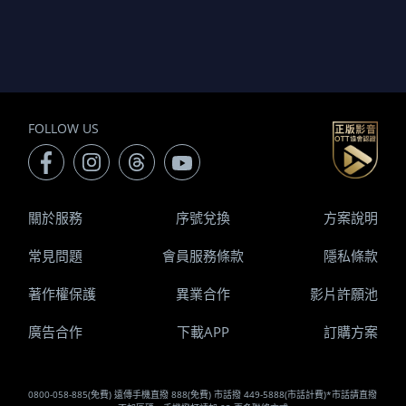
FOLLOW US
關於服務
序號兌換
方案說明
常見問題
會員服務條款
隱私條款
著作權保護
異業合作
影片許願池
廣告合作
下載APP
訂購方案
0800-058-885(免費) 遠傳手機直撥 888(免費) 市話撥 449-5888(市話計費)*市話請直撥