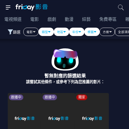
電視頻道
電影
戲劇
動漫
綜藝
免費專區
篩選
電影
類型
地區
年份
標籤
方案
全部清
暫無對應的篩選結果
請嘗試其他條件，或參考下列為您推薦的影片：
跟播中
跟播中
獨家