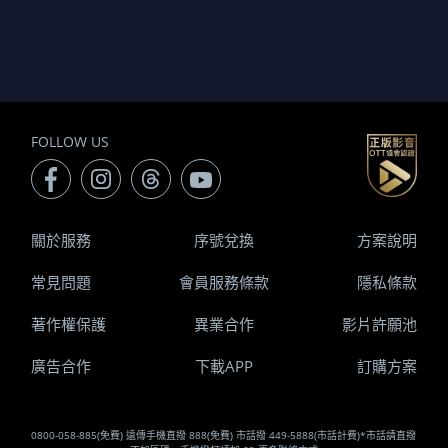
FOLLOW US
關於服務
序號兌換
方案說明
常見問題
會員服務條款
隱私條款
著作權保護
異業合作
影片許願池
廣告合作
下載APP
訂購方案
0800-058-885(免費) 遠傳手機直撥 888(免費) 市話撥 449-5888(市話計費)*市話請直撥