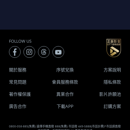
FOLLOW US
關於服務
序號兌換
方案說明
常見問題
會員服務條款
隱私條款
著作權保護
異業合作
影片許願池
廣告合作
下載APP
訂購方案
0800-058-885(免費) 遠傳手機直撥 888(免費) 市話撥 449-5888(市話計費)*市話請直撥