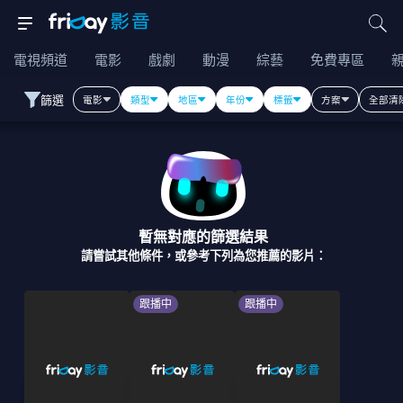
電視頻道
電影
戲劇
動漫
綜藝
免費專區
篩選
電影
類型
地區
年份
標籤
方案
全部清
暫無對應的篩選結果
請嘗試其他條件，或參考下列為您推薦的影片：
跟播中
跟播中