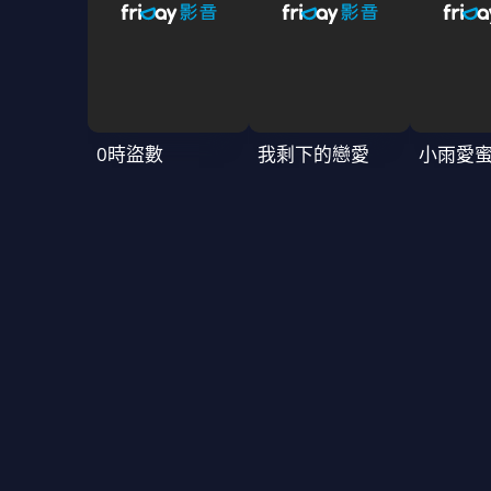
0時盜數
我剩下的戀愛
小雨愛