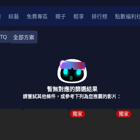
漫
綜藝
免費專區
親子
輕享
排行榜
點數福利
BTQ
全部方案
奇幻
犯罪
冒險
驚悚
恐怖
災難
戰爭
喜劇
中國
香港
法國
其他
暫無對應的篩選結果
2
2021
2020
2010-2019
2000年代
90年代
8
請嘗試其他條件，或參考下列為您推薦的影片：
LGBTQ
裝
醫生
警察
浪漫
溫馨
懸疑
小說改編
獨家
獨家
4K
位珍藏
霹靂