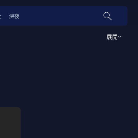
社
深夜
展開
運動
家庭
音樂歌舞
動畫
紀錄
傳記
經典老片
情
0年代
70年代
動漫改編
國際影展專區
名偵探柯南系列
吉卜力