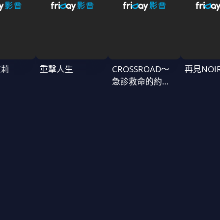
蜜莉
重擊人生
CROSSROAD～
再見NOI
急診救命的約定
～