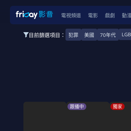
電視頻道
電影
戲劇
動
LG
目前篩選項目：
犯罪
美國
70年代
全部類型
韓影
動作
劇情
愛情
科幻
全部地區
韓國
美國
泰國
日本
台灣
2026
2025
2024
2023
202
全部年份
全部標籤
警匪片
槍戰
婚外情
校園
古
跟播中
獨家
全部方案
免費
影劇
單次付費
用券
數