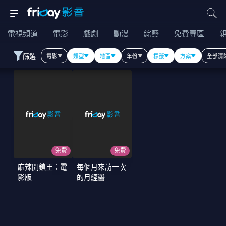
電視頻道
電影
戲劇
動漫
綜藝
免費專區
篩選
電影
類型
地區
年份
標籤
方案
全部清
免費
免費
麻辣開鎖王：電
每個月來訪一次
影版
的月經醬