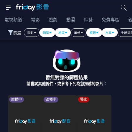
電視頻道
電影
戲劇
動漫
綜藝
免費專區
篩選
電影
類型
地區
年份
標籤
方案
全部清
暫無對應的篩選結果
請嘗試其他條件，或參考下列為您推薦的影片：
跟播中
跟播中
獨家