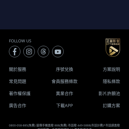
FOLLOW US
關於服務
序號兌換
方案說明
常見問題
會員服務條款
隱私條款
著作權保護
異業合作
影片許願池
廣告合作
下載APP
訂購方案
0800-058-885(免費) 遠傳手機直撥 888(免費) 市話撥 449-5888(市話計費)*市話請直撥