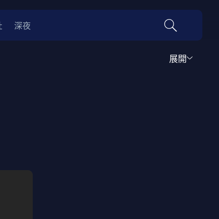
社
深夜
展開
運動
家庭
音樂歌舞
動畫
紀錄
傳記
經典老片
情
0年代
70年代
動漫改編
國際影展專區
名偵探柯南系列
吉卜力