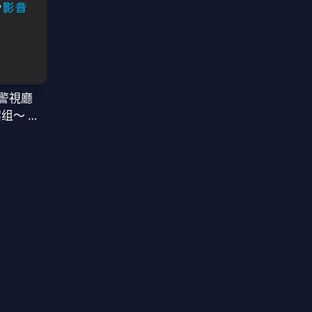
警視廳
案组〜 第