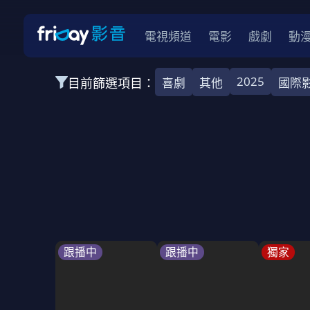
電視頻道
電影
戲劇
動
2025
目前篩選項目：
喜劇
其他
國際
全部類型
韓影
動作
劇情
愛情
科幻
全部地區
韓國
美國
泰國
日本
台灣
2026
2025
2024
2023
202
全部年份
全部標籤
警匪片
槍戰
婚外情
校園
古
跟播中
跟播中
獨家
全部方案
免費
影劇
單次付費
用券
數