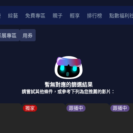
漫
綜藝
免費專區
親子
輕享
排行榜
點數福利
影展專區
用券
奇幻
犯罪
冒險
驚悚
恐怖
災難
戰爭
喜劇
中國
香港
法國
其他
暫無對應的篩選結果
2
2021
2020
2010-2019
2000年代
90年代
8
請嘗試其他條件，或參考下列為您推薦的影片：
LGBTQ
裝
醫生
警察
浪漫
溫馨
懸疑
小說改編
獨家
跟播中
跟播中
4K
位珍藏
霹靂