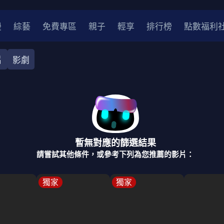
漫
綜藝
免費專區
親子
輕享
排行榜
點數福利
片
影劇
奇幻
犯罪
冒險
驚悚
恐怖
災難
戰爭
喜劇
中國
香港
法國
其他
暫無對應的篩選結果
2
2021
2020
2010-2019
2000年代
90年代
8
請嘗試其他條件，或參考下列為您推薦的影片：
LGBTQ
裝
醫生
警察
浪漫
溫馨
懸疑
小說改編
獨家
獨家
4K
位珍藏
霹靂