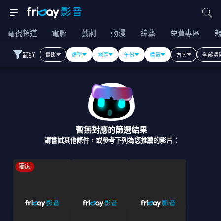
電視頻道
電影
戲劇
動漫
綜藝
免費專區
篩選
電影
類型
地區
年份
標籤
方案
全部清
暫無對應的篩選結果
請嘗試其他條件，或參考下列為您推薦的影片：
獨家