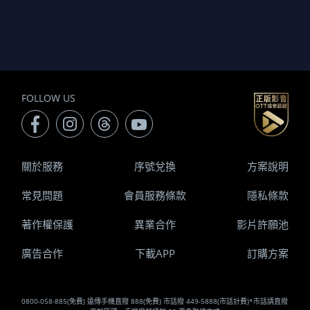
FOLLOW US
關於服務
序號兌換
方案說明
常見問題
會員服務條款
隱私條款
著作權保護
異業合作
影片許願池
廣告合作
下載APP
訂購方案
0800-058-885(免費) 遠傳手機直撥 888(免費) 市話撥 449-5888(市話計費)*市話請直撥