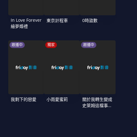
In Love Forever
東京計程車
0時盜數
繪夢婚禮
跟播中
獨家
跟播中
我剩下的戀愛
小雨愛蜜莉
關於我轉生變成
史萊姆這檔事
第4季