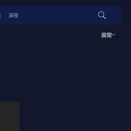
社
深夜
展開
運動
家庭
音樂歌舞
動畫
紀錄
傳記
經典老片
情
0年代
70年代
動漫改編
國際影展專區
名偵探柯南系列
吉卜力