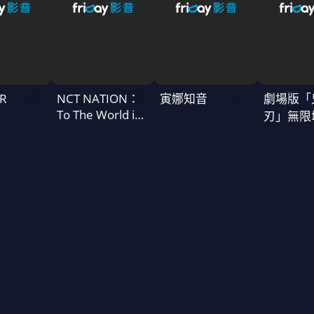
R
NCT NATION：
寅娜知音
劇場版「
To The World in
刃」無限
Cinemas
一章 猗