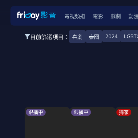
電視頻道
電影
戲劇
動
2024
LGBT
目前篩選項目：
喜劇
泰國
全部類型
韓影
動作
劇情
愛情
科幻
全部地區
韓國
美國
泰國
日本
台灣
2026
2025
2024
2023
202
全部年份
全部標籤
警匪片
槍戰
婚外情
校園
古
跟播中
跟播中
獨家
全部方案
免費
影劇
單次付費
用券
數