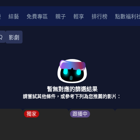
漫
綜藝
免費專區
親子
輕享
排行榜
點數福利
Q
影劇
奇幻
犯罪
冒險
驚悚
恐怖
災難
戰爭
喜劇
中國
香港
法國
其他
暫無對應的篩選結果
2
2021
2020
2010-2019
2000年代
90年代
8
請嘗試其他條件，或參考下列為您推薦的影片：
LGBTQ
裝
醫生
警察
浪漫
溫馨
懸疑
小說改編
獨家
跟播中
4K
位珍藏
霹靂