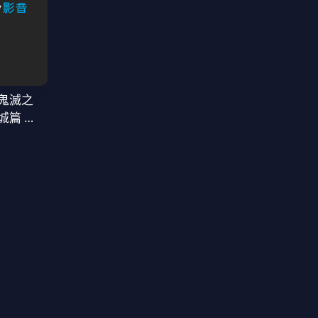
鬼滅之
城篇 第
窩座再襲