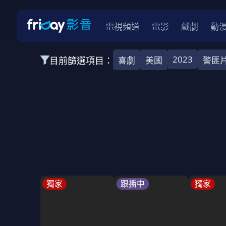
電視頻道
電影
戲劇
動
2023
目前篩選項目：
喜劇
美國
警匪
全部類型
韓影
動作
劇情
愛情
科幻
全部地區
韓國
美國
泰國
日本
台灣
2026
2025
2024
2023
202
全部年份
全部標籤
警匪片
槍戰
婚外情
校園
古
獨家
跟播中
獨家
全部方案
免費
影劇
單次付費
用券
數