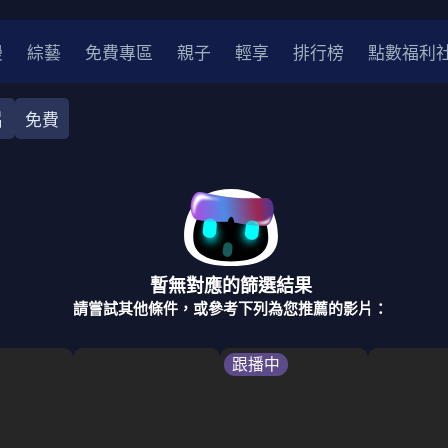
漫
綜藝
免費專區
親子
輕享
排行榜
點數福利
片
免費
奇幻
犯罪
冒險
驚悚
恐怖
災難
戰爭
喜劇
中國
香港
法國
其他
暫無對應的篩選結果
2
2021
2020
2010-2019
2000年代
90年代
8
請嘗試其他條件，或參考下列為您推薦的影片：
LGBTQ
裝
醫生
警察
浪漫
溫馨
懸疑
小說改編
跟播中
4K
位珍藏
霹靂