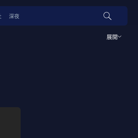
社
深夜
展開
運動
家庭
音樂歌舞
動畫
紀錄
傳記
經典老片
情
0年代
70年代
動漫改編
國際影展專區
名偵探柯南系列
吉卜力