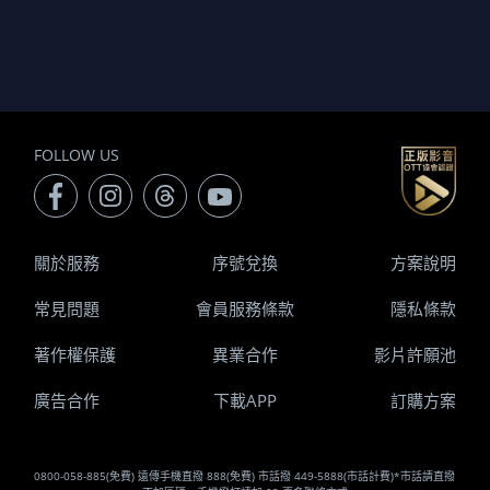
FOLLOW US
關於服務
序號兌換
方案說明
常見問題
會員服務條款
隱私條款
著作權保護
異業合作
影片許願池
廣告合作
下載APP
訂購方案
0800-058-885(免費) 遠傳手機直撥 888(免費) 市話撥 449-5888(市話計費)*市話請直撥