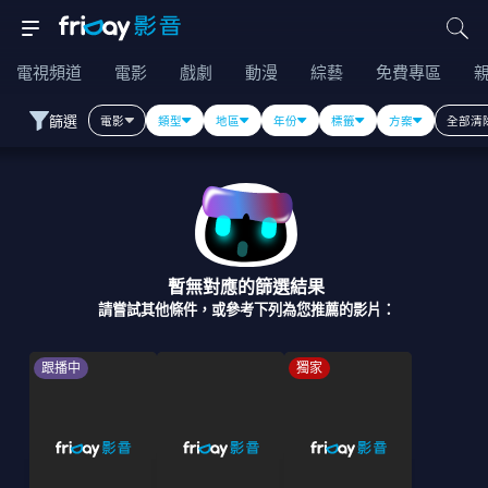
電視頻道
電影
戲劇
動漫
綜藝
免費專區
篩選
電影
類型
地區
年份
標籤
方案
全部清
暫無對應的篩選結果
請嘗試其他條件，或參考下列為您推薦的影片：
跟播中
獨家