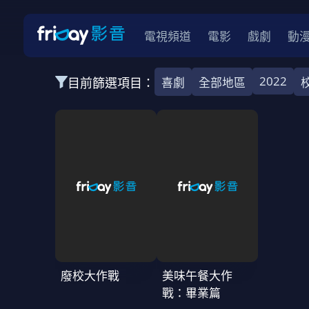
電視頻道
電影
戲劇
動
2022
目前篩選項目：
喜劇
全部地區
全部類型
韓影
動作
劇情
愛情
科幻
全部地區
韓國
美國
泰國
日本
台灣
2026
2025
2024
2023
202
全部年份
全部標籤
警匪片
槍戰
婚外情
校園
古
廢校大作戰
美味午餐大作
戰：畢業篇
全部方案
免費
影劇
單次付費
用券
數