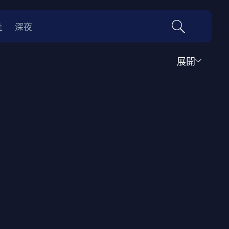
社
深夜
展開
運動
家庭
音樂歌舞
動畫
紀錄
傳記
經典老片
情
0年代
70年代
動漫改編
國際影展專區
名偵探柯南系列
吉卜力