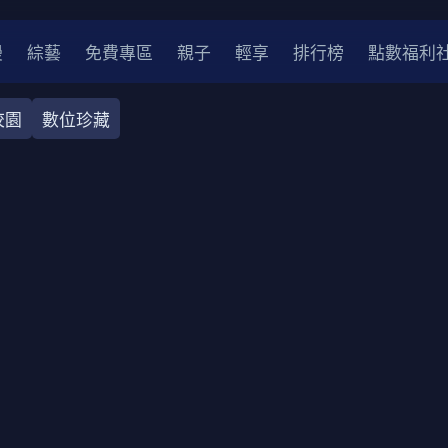
漫
綜藝
免費專區
親子
輕享
排行榜
點數福利
校園
數位珍藏
奇幻
犯罪
冒險
驚悚
恐怖
災難
戰爭
喜劇
中國
香港
法國
其他
2
2021
2020
2010-2019
2000年代
90年代
8
LGBTQ
裝
醫生
警察
浪漫
溫馨
懸疑
小說改編
4K
位珍藏
霹靂