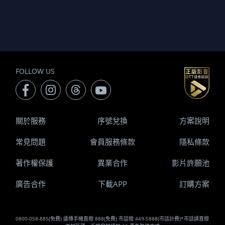
FOLLOW US
關於服務
序號兌換
方案說明
常見問題
會員服務條款
隱私條款
著作權保護
異業合作
影片許願池
廣告合作
下載APP
訂購方案
0800-058-885(免費) 遠傳手機直撥 888(免費) 市話撥 449-5888(市話計費)*市話請直撥