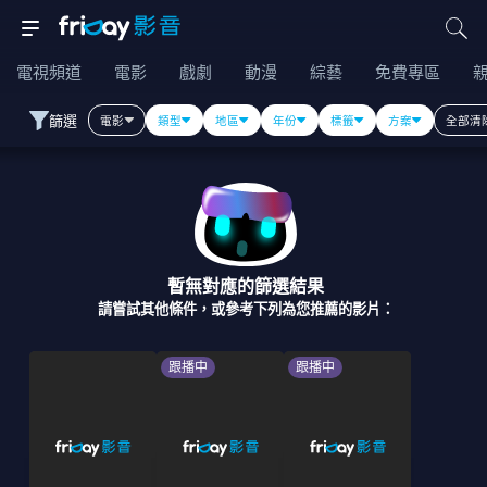
電視頻道
電影
戲劇
動漫
綜藝
免費專區
篩選
電影
類型
地區
年份
標籤
方案
全部清
暫無對應的篩選結果
請嘗試其他條件，或參考下列為您推薦的影片：
跟播中
跟播中