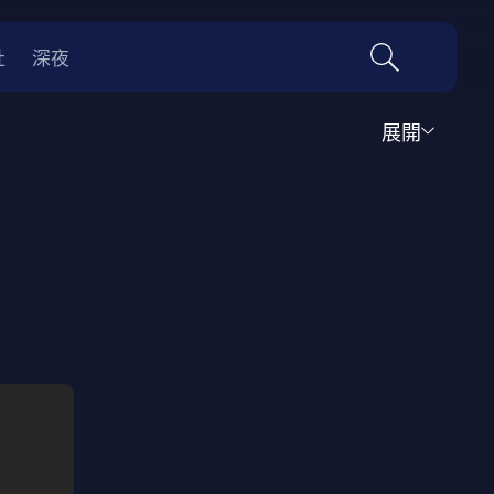
社
深夜
展開
運動
家庭
音樂歌舞
動畫
紀錄
傳記
經典老片
情
0年代
70年代
動漫改編
國際影展專區
名偵探柯南系列
吉卜力