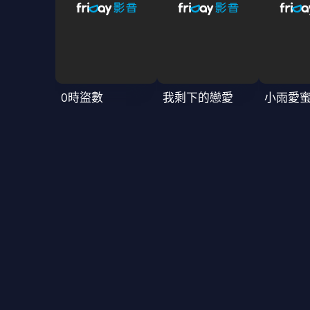
0時盜數
我剩下的戀愛
小雨愛