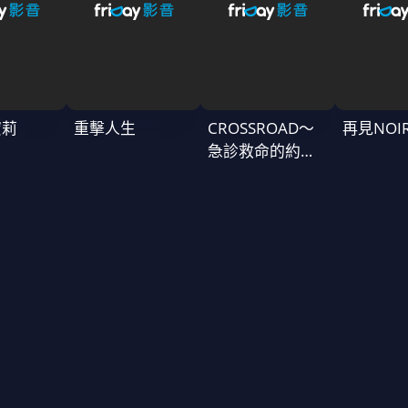
蜜莉
重擊人生
CROSSROAD～
再見NOI
急診救命的約定
～