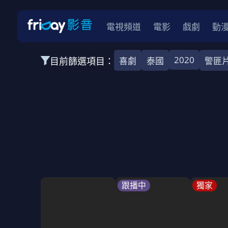
電視頻道
電影
戲劇
動
2020
目前篩選項目：
喜劇
泰國
警匪
全部類型
韓影
動作
劇情
愛情
科幻
全部地區
韓國
美國
泰國
日本
台灣
2026
2025
2024
2023
202
全部年份
全部標籤
警匪片
槍戰
婚外情
校園
古
跟播中
獨家
全部方案
免費
影劇
單次付費
用券
數