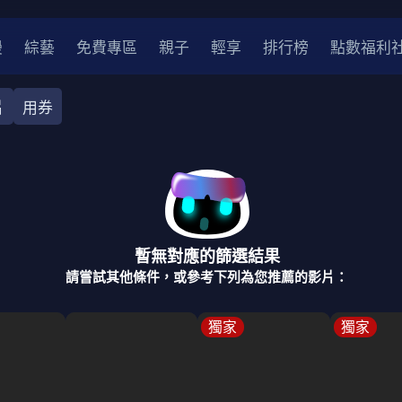
漫
綜藝
免費專區
親子
輕享
排行榜
點數福利
片
用券
奇幻
犯罪
冒險
驚悚
恐怖
災難
戰爭
喜劇
中國
香港
法國
其他
暫無對應的篩選結果
2
2021
2020
2010-2019
2000年代
90年代
8
請嘗試其他條件，或參考下列為您推薦的影片：
LGBTQ
裝
醫生
警察
浪漫
溫馨
懸疑
小說改編
獨家
獨家
4K
位珍藏
霹靂