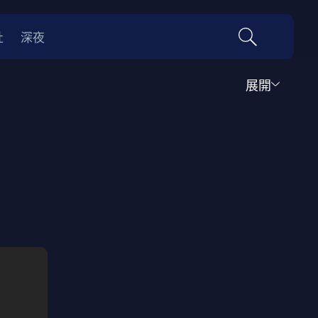
社
深夜
展開
運動
家庭
音樂歌舞
動畫
紀錄
傳記
經典老片
情
0年代
70年代
動漫改編
國際影展專區
名偵探柯南系列
吉卜力