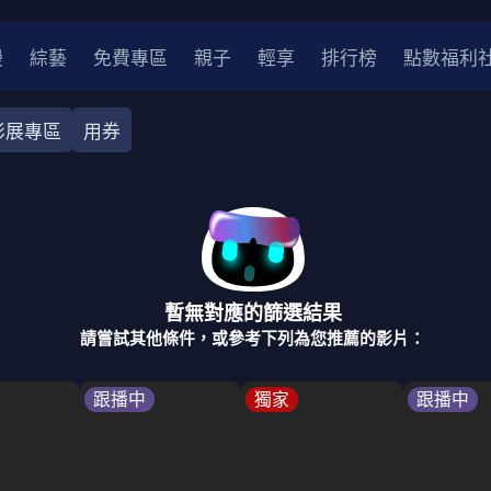
漫
綜藝
免費專區
親子
輕享
排行榜
點數福利
影展專區
用券
奇幻
犯罪
冒險
驚悚
恐怖
災難
戰爭
喜劇
中國
香港
法國
其他
暫無對應的篩選結果
2
2021
2020
2010-2019
2000年代
90年代
8
請嘗試其他條件，或參考下列為您推薦的影片：
LGBTQ
裝
醫生
警察
浪漫
溫馨
懸疑
小說改編
跟播中
獨家
跟播中
4K
位珍藏
霹靂