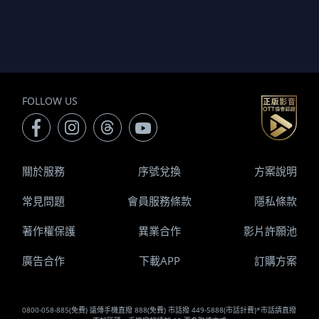
FOLLOW US
關於服務
序號兌換
方案說明
常見問題
會員服務條款
隱私條款
著作權保護
異業合作
影片許願池
廣告合作
下載APP
訂購方案
0800-058-885(免費) 遠傳手機直撥 888(免費) 市話撥 449-5888(市話計費)*市話請直撥