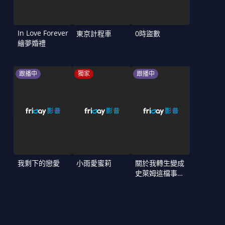
In Love Forever
東京計程車
0時盜數
繪夢婚禮
跟播中
獨家
跟播中
我剩下的戀愛
小雨愛蜜莉
關於我轉生變成
史萊姆這檔事
第4季