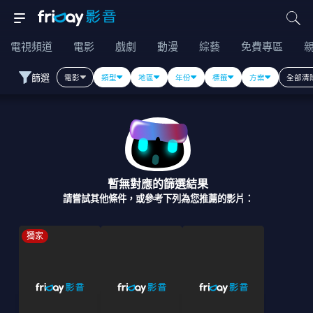
電視頻道
電影
戲劇
動漫
綜藝
免費專區
篩選
電影
類型
地區
年份
標籤
方案
全部清
暫無對應的篩選結果
請嘗試其他條件，或參考下列為您推薦的影片：
獨家