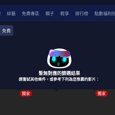
漫
綜藝
免費專區
親子
輕享
排行榜
點數福利
免費
奇幻
犯罪
冒險
驚悚
恐怖
災難
戰爭
喜劇
中國
香港
法國
其他
暫無對應的篩選結果
2
2021
2020
2010-2019
2000年代
90年代
8
請嘗試其他條件，或參考下列為您推薦的影片：
LGBTQ
裝
醫生
警察
浪漫
溫馨
懸疑
小說改編
獨家
獨家
4K
位珍藏
霹靂