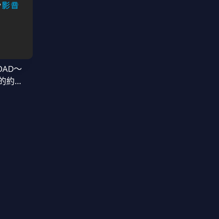
OAD～
的約定