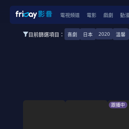
電視頻道
電影
戲劇
動
2020
目前篩選項目：
喜劇
日本
溫馨
全部類型
韓影
動作
劇情
愛情
科幻
全部地區
韓國
美國
泰國
日本
台灣
2026
2025
2024
2023
202
全部年份
全部標籤
警匪片
槍戰
婚外情
校園
古
跟播中
全部方案
免費
影劇
單次付費
用券
數