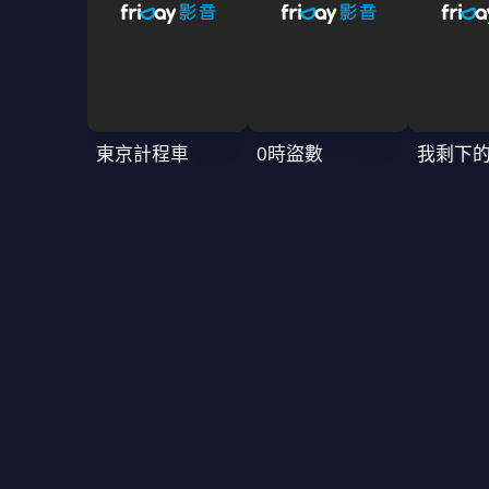
東京計程車
0時盜數
我剩下