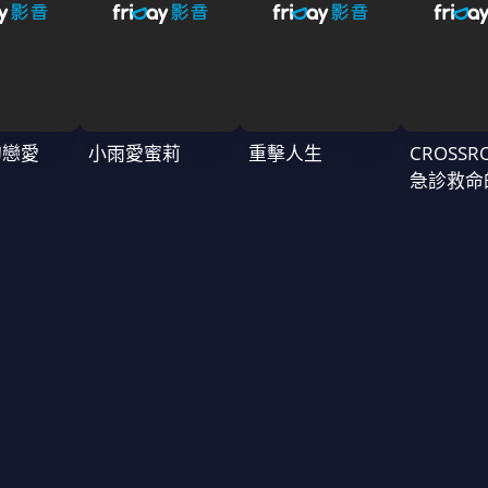
的戀愛
小雨愛蜜莉
重擊人生
CROSSR
急診救命
～