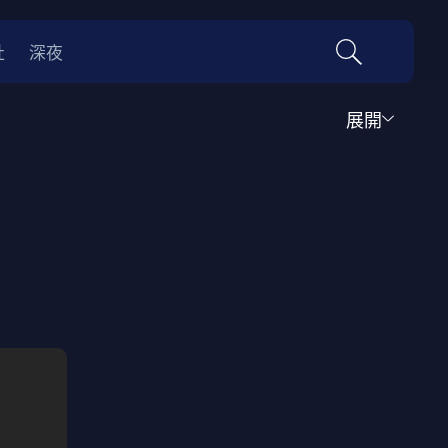
社
深夜
展開
運動
家庭
音樂歌舞
動畫
紀錄
傳記
經典老片
情
0年代
70年代
動漫改編
國際影展專區
名偵探柯南系列
吉卜力