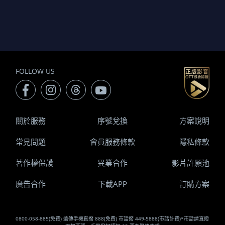
FOLLOW US
關於服務
序號兌換
方案說明
常見問題
會員服務條款
隱私條款
著作權保護
異業合作
影片許願池
廣告合作
下載APP
訂購方案
0800-058-885(免費) 遠傳手機直撥 888(免費) 市話撥 449-5888(市話計費)*市話請直撥