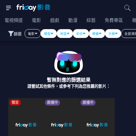
電視頻道
電影
戲劇
動漫
綜藝
免費專區
篩選
電影
類型
地區
年份
標籤
方案
全部清
暫無對應的篩選結果
請嘗試其他條件，或參考下列為您推薦的影片：
獨家
跟播中
跟播中