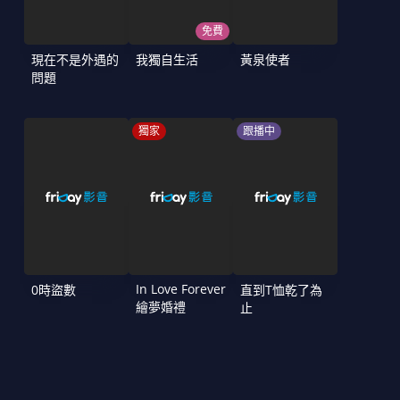
免費
現在不是外遇的
我獨自生活
黃泉使者
問題
獨家
跟播中
In Love Forever
0時盜數
直到T恤乾了為
繪夢婚禮
止