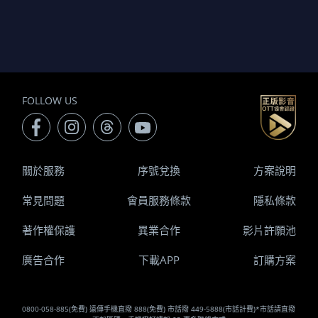
FOLLOW US
關於服務
序號兌換
方案說明
常見問題
會員服務條款
隱私條款
著作權保護
異業合作
影片許願池
廣告合作
下載APP
訂購方案
0800-058-885(免費) 遠傳手機直撥 888(免費) 市話撥 449-5888(市話計費)*市話請直撥