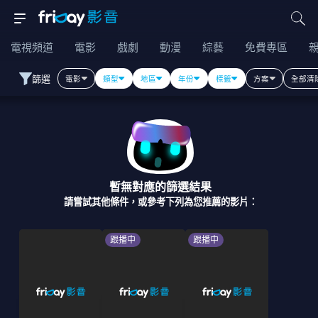
電視頻道
電影
戲劇
動漫
綜藝
免費專區
篩選
電影
類型
地區
年份
標籤
方案
全部清
暫無對應的篩選結果
請嘗試其他條件，或參考下列為您推薦的影片：
跟播中
跟播中